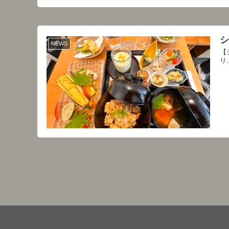
シ
NEWS
【
り